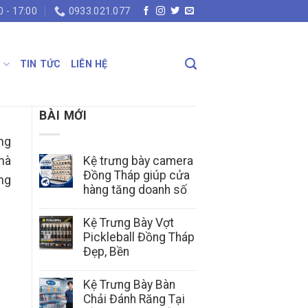
0 - 17:00
0933.021.077
N
TIN TỨC
LIÊN HỆ
BÀI MỚI
ng
mà
Kệ trưng bày camera
Đồng Tháp giúp cửa
ưng
hàng tăng doanh số
Kệ Trưng Bày Vợt
Pickleball Đồng Tháp
Đẹp, Bền
Kệ Trưng Bày Bàn
Chải Đánh Răng Tại