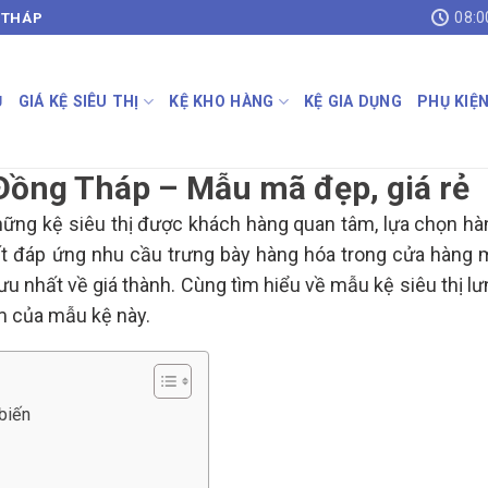
08:0
 THÁP
Ủ
GIÁ KỆ SIÊU THỊ
KỆ KHO HÀNG
KỆ GIA DỤNG
PHỤ KIỆ
i Đồng Tháp – Mẫu mã đẹp, giá rẻ
hững kệ siêu thị được khách hàng quan tâm, lựa chọn hà
nhất đáp ứng nhu cầu trưng bày hàng hóa trong cửa hàng 
i ưu nhất về giá thành. Cùng tìm hiểu về mẫu kệ siêu thị l
ểm của mẫu kệ này.
biến