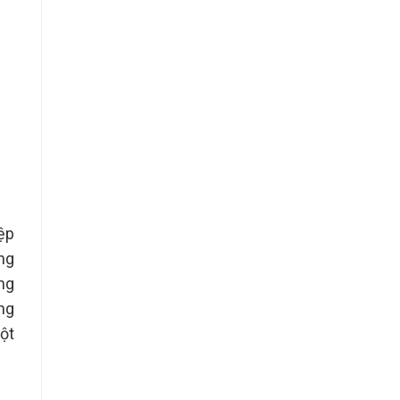
ệp
ng
ng
ng
ột