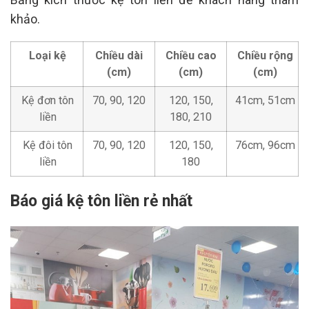
khảo.
Loại kệ
Chiều dài
Chiều cao
Chiều rộng
(cm)
(cm)
(cm)
Kệ đơn tôn
70, 90, 120
120, 150,
41cm, 51cm
liền
180, 210
Kệ đôi tôn
70, 90, 120
120, 150,
76cm, 96cm
liền
180
Báo giá kệ tôn liền rẻ nhất