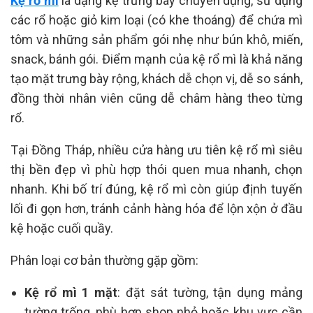
Kệ rổ mì
là dạng kệ trưng bày chuyên dụng, sử dụng
các rổ hoặc giỏ kim loại (có khe thoáng) để chứa mì
tôm và những sản phẩm gói nhẹ như bún khô, miến,
snack, bánh gói. Điểm mạnh của kệ rổ mì là khả năng
tạo mặt trưng bày rộng, khách dễ chọn vị, dễ so sánh,
đồng thời nhân viên cũng dễ châm hàng theo từng
rổ.
Tại Đồng Tháp, nhiều cửa hàng ưu tiên kệ rổ mì siêu
thị bền đẹp vì phù hợp thói quen mua nhanh, chọn
nhanh. Khi bố trí đúng, kệ rổ mì còn giúp định tuyến
lối đi gọn hơn, tránh cảnh hàng hóa để lộn xộn ở đầu
kệ hoặc cuối quầy.
Phân loại cơ bản thường gặp gồm:
Kệ rổ mì 1 mặt
: đặt sát tường, tận dụng mảng
tường trống, phù hợp shop nhỏ hoặc khu vực cần