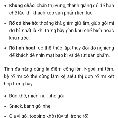
Khung chắc
: chân trụ vững, thanh giằng đủ để hạn
chế lắc khi khách kéo sản phẩm liên tục.
Rổ có khe hở
: thoáng khí, giảm giữ ẩm, giúp gói mì
đỡ bí, nhất là khi trưng bày gần khu chế biến hoặc
khu nước.
Rổ linh hoạt
: có thể tháo lắp, thay đổi độ nghiêng
để khách dễ nhìn mặt bao bì và dễ rút sản phẩm.
Tính đa năng cũng là điểm cộng lớn. Ngoài mì tôm,
kệ rổ mì có thể dùng làm kệ siêu thị đơn rổ mì kết
hợp trưng bày:
Bún khô, miến, nui, phở gói
Snack, bánh gói nhẹ
Gia vị gói, topping khô (tùy tải trọng rổ)