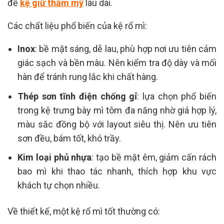
để
kệ giữ thẩm mỹ
lâu dài.
Các chất liệu phổ biến của kệ rổ mì:
Inox
: bề mặt sáng, dễ lau, phù hợp nơi ưu tiên cảm
giác sạch và bền màu. Nên kiểm tra độ dày và mối
hàn để tránh rung lắc khi chất hàng.
Thép sơn tĩnh điện chống gỉ
: lựa chọn phổ biến
trong kệ trưng bày mì tôm đa năng nhờ giá hợp lý,
màu sắc đồng bộ với layout siêu thị. Nên ưu tiên
sơn đều, bám tốt, khó trầy.
Kim loại phủ nhựa
: tạo bề mặt êm, giảm cấn rách
bao mì khi thao tác nhanh, thích hợp khu vực
khách tự chọn nhiều.
Về thiết kế, một kệ rổ mì tốt thường có: