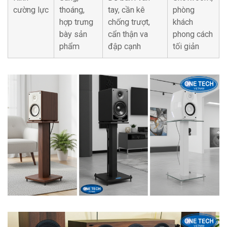
cường lực
thoáng,
tay, cần kê
phòng
hợp trưng
chống trượt,
khách
bày sản
cẩn thận va
phong cách
phẩm
đập cạnh
tối giản