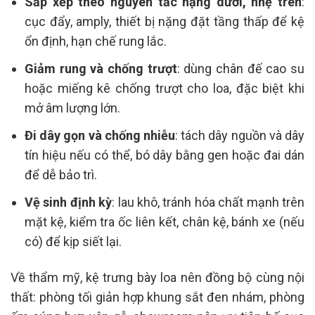
Sắp xếp theo nguyên tắc nặng dưới, nhẹ trên
:
cục đẩy, amply, thiết bị nặng đặt tầng thấp để kệ
ổn định, hạn chế rung lắc.
Giảm rung và chống trượt
: dùng chân đế cao su
hoặc miếng kê chống trượt cho loa, đặc biệt khi
mở âm lượng lớn.
Đi dây gọn và chống nhiễu
: tách dây nguồn và dây
tín hiệu nếu có thể, bó dây bằng gen hoặc đai dán
để dễ bảo trì.
Vệ sinh định kỳ
: lau khô, tránh hóa chất mạnh trên
mặt kệ, kiểm tra ốc liên kết, chân kệ, bánh xe (nếu
có) để kịp siết lại.
Về thẩm mỹ, kệ trưng bày loa nên đồng bộ cùng nội
thất: phòng tối giản hợp khung sắt đen nhám, phòng