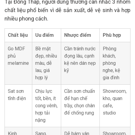
Tại Đồng Tháp, người dùng thường cân nhắc 3 nhóm
chất liệu phổ biến vì dễ sản xuất, dễ vệ sinh và hợp
nhiều phong cách.
Chất liệu
Uu điểm
Nhược điểm
Phù hợp
Go MDF
Bề mặt
Cần tránh nước
Phòng
phủ
đẹp, nhiều
đọng lâu, cạnh
khách,
melamine
màu, dễ
kệ nên dán nẹp
phòng
lau, giá
kỹ
nghe, kệ
hợp lý
gia đình
Sat sơn
Chịu lực
Cần sơn chuẩn
Showroom,
tĩnh điện
tốt, bền, ít
để hạn chế
kho, quan
cong vênh,
trầy, chọn chân
cafe,
hợp tải
đế chống rung
studio
nặng
Kinh
Sang,
Dễ bám vân
Showroom,