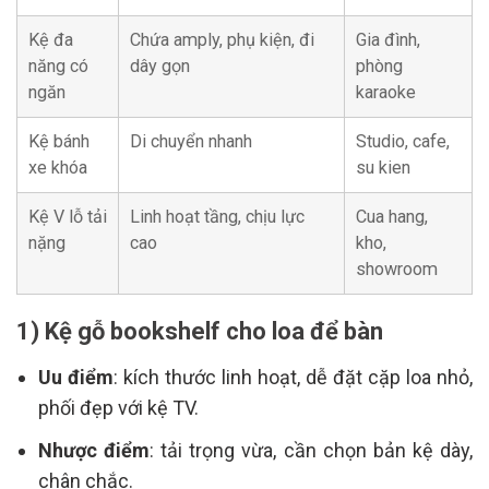
Kệ đa
Chứa amply, phụ kiện, đi
Gia đình,
năng có
dây gọn
phòng
ngăn
karaoke
Kệ bánh
Di chuyển nhanh
Studio, cafe,
xe khóa
su kien
Kệ V lỗ tải
Linh hoạt tầng, chịu lực
Cua hang,
nặng
cao
kho,
showroom
1) Kệ gỗ bookshelf cho loa để bàn
Uu điểm
: kích thước linh hoạt, dễ đặt cặp loa nhỏ,
phối đẹp với kệ TV.
Nhược điểm
: tải trọng vừa, cần chọn bản kệ dày,
chân chắc.