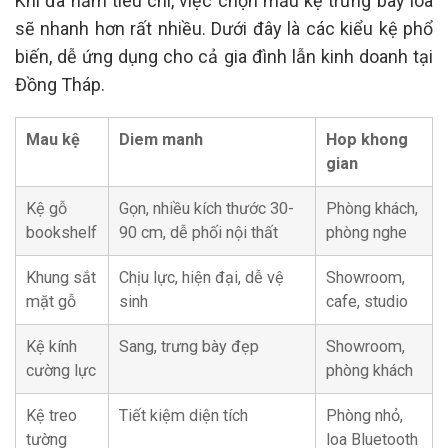
Khi đã nắm tiêu chí, việc chọn mẫu kệ trưng bày loa
sẽ nhanh hơn rất nhiều. Dưới đây là các kiểu kệ phổ
biến, dễ ứng dụng cho cả gia đình lẫn kinh doanh tại
Đồng Tháp.
Mau kệ
Diem manh
Hop khong
gian
Kệ gỗ
Gọn, nhiều kích thước 30-
Phòng khách,
bookshelf
90 cm, dễ phối nội thất
phòng nghe
Khung sắt
Chịu lực, hiện đại, dễ vệ
Showroom,
mặt gỗ
sinh
cafe, studio
Kệ kính
Sang, trưng bày đẹp
Showroom,
cường lực
phòng khách
Kệ treo
Tiết kiệm diện tích
Phòng nhỏ,
tường
loa Bluetooth