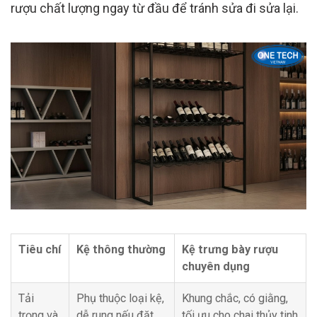
rượu chất lượng ngay từ đầu để tránh sửa đi sửa lại.
Tiêu chí
Kệ thông thường
Kệ trưng bày rượu
chuyên dụng
Tải
Phụ thuộc loại kệ,
Khung chắc, có giằng,
trọng và
dễ rung nếu đặt
tối ưu cho chai thủy tinh