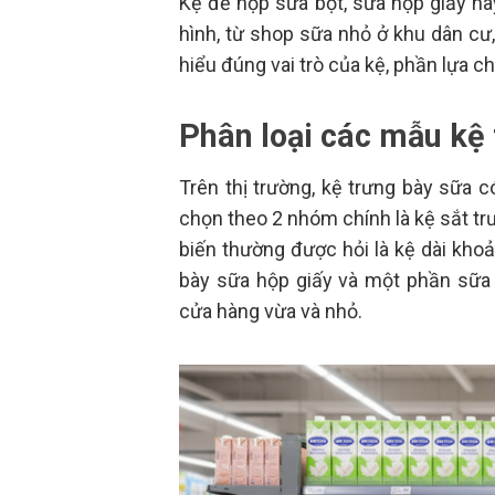
Kệ để hộp sữa bột, sữa hộp giấy h
hình, từ shop sữa nhỏ ở khu dân cư,
hiểu đúng vai trò của kệ, phần lựa c
Phân loại các mẫu kệ 
Trên thị trường, kệ trưng bày sữa 
chọn theo 2 nhóm chính là kệ sắt tr
biến thường được hỏi là kệ dài kh
bày sữa hộp giấy và một phần sữa 
cửa hàng vừa và nhỏ.