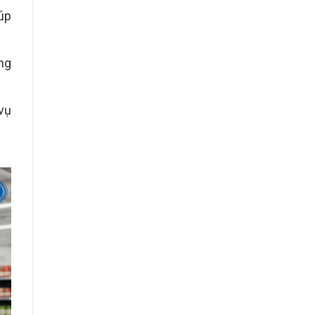
úp
ựng
 vụ