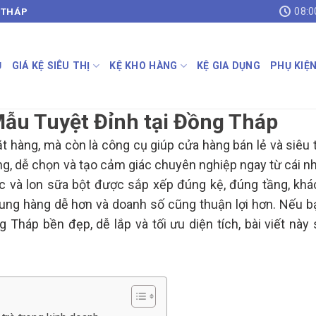
08:0
 THÁP
Ủ
GIÁ KỆ SIÊU THỊ
KỆ KHO HÀNG
KỆ GIA DỤNG
PHỤ KIỆ
Mẫu Tuyệt Đỉnh tại Đồng Tháp
ặt hàng, mà còn là công cụ giúp cửa hàng bán lẻ và siêu 
g, dễ chọn và tạo cảm giác chuyên nghiệp ngay từ cái nh
ớc và lon sữa bột được sắp xếp đúng kệ, đúng tầng, khá
sung hàng dễ hơn và doanh số cũng thuận lợi hơn. Nếu b
Tháp bền đẹp, dễ lắp và tối ưu diện tích, bài viết này 