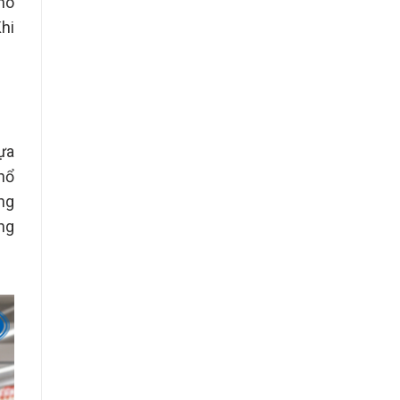
mô
hi
ựa
hổ
ng
ng