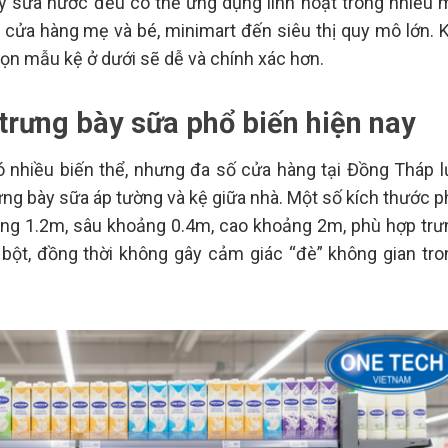
ay sữa nước đều có thể ứng dụng linh hoạt trong nhiều 
 cửa hàng mẹ và bé, minimart đến siêu thị quy mô lớn. K
họn mẫu kệ ở dưới sẽ dễ và chính xác hơn.
trưng bày sữa phổ biến hiện nay
có nhiều biến thể, nhưng đa số cửa hàng tại Đồng Tháp l
ưng bày sữa áp tường và kệ giữa nhà. Một số kích thước p
oảng 1.2m, sâu khoảng 0.4m, cao khoảng 2m, phù hợp trư
bột, đồng thời không gây cảm giác “đè” không gian tro