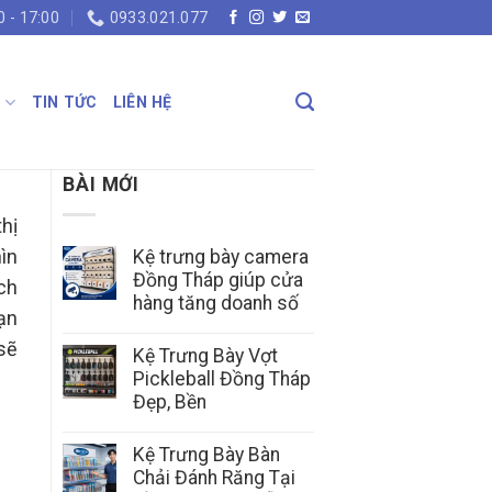
0 - 17:00
0933.021.077
N
TIN TỨC
LIÊN HỆ
BÀI MỚI
thị
ìn
Kệ trưng bày camera
Đồng Tháp giúp cửa
ch
hàng tăng doanh số
ạn
sẽ
Kệ Trưng Bày Vợt
Pickleball Đồng Tháp
Đẹp, Bền
Kệ Trưng Bày Bàn
Chải Đánh Răng Tại