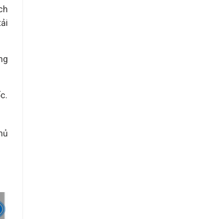
ch
ải
ng
c.
hủ