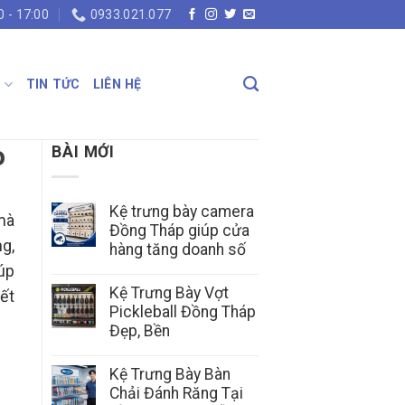
0 - 17:00
0933.021.077
N
TIN TỨC
LIÊN HỆ
o
BÀI MỚI
Kệ trưng bày camera
mà
Đồng Tháp giúp cửa
ng,
hàng tăng doanh số
úp
Kệ Trưng Bày Vợt
iết
Pickleball Đồng Tháp
Đẹp, Bền
Kệ Trưng Bày Bàn
Chải Đánh Răng Tại