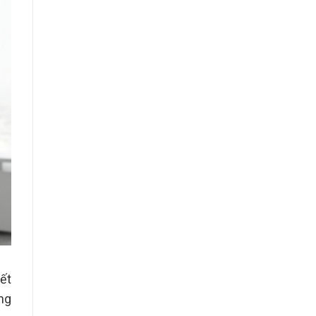
iết
ng