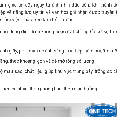
ảm giác tin cậy ngay từ ánh nhìn đầu tiên. Khi thành tí
p về năng lực, uy tín và văn hóa ghi nhận được truyền t
bàn làm việc hoặc treo tạm trên tường.
 như dùng đinh treo khung hoặc đặt chồng hồ sơ, kệ trư
:
ênh giấy, phai màu do ánh sáng trực tiếp, bám bụi, ẩm mố
o tầng, theo khoang, gọn và dễ mở rộng số lượng.
ộ màu sắc, chất liệu, giúp khu vực trưng bày trông có c
, theo cá nhân, theo phòng ban, theo giải thưởng.