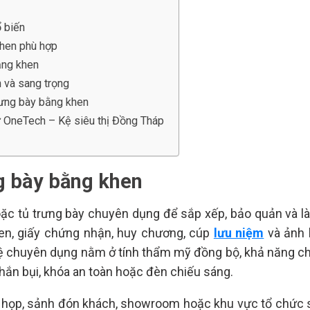
n
ổ biến
khen phù hợp
ằng khen
 và sang trọng
rưng bày bằng khen
ừ OneTech – Kệ siêu thị Đồng Tháp
g bày bằng khen
oặc tủ trưng bày chuyên dụng để sắp xếp, bảo quản và l
hen, giấy chứng nhận, huy chương, cúp
lưu niệm
và ảnh 
kệ chuyên dụng nằm ở tính thẩm mỹ đồng bộ, khả năng ch
 chắn bụi, khóa an toàn hoặc đèn chiếu sáng.
 họp, sảnh đón khách, showroom hoặc khu vực tổ chức 