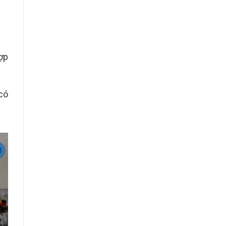
ợp
có